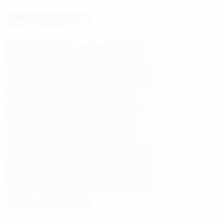
BEWERTE UNSER QUARTETT
Das Joker Quartett war für unseren Abend genau
das, was ein gutes Gewürz für ein Gericht ist:
präsent, fein dosiert und am Ende unverzichtbar.
Die Musik hat sich ganz selbstverständlich in den
Abend eingefügt. Besonders schön war, wie
leichtfüßig das Quartett die Momente vor und
während des Dinners begleitet hat. Wirklich,
große musikalische Qualität ohne elitären
Anspruch. Elegant, charmant, geschmackvoll –
ganz so, wie es auch auf der Website versprochen
wird, aber live noch wärmer und lebendiger. Man
merkt, dass hier mit Feingefühl für den Raum, für
das Publikum und für den Moment gespielt wird.
JEMAKO International GmbH