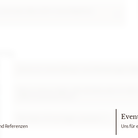
, auch wenn diese nicht in eurem Repertoire
lung
Können wir unsere Zahlung in zwei Überweisungen täti
Warum sind eure Gagen nicht viel höher, wenn ihr statt n
halbe Stunde Musik macht?
Even
Wie setzen sich eure Gagen zusammen?
nd Referenzen
Uns für 