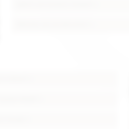
Spielt ihr auch auf Events im Ausland?
Wofür kann man euch alles buchen?
en zu können?
s spontan erkrankt?
iner Trauung?