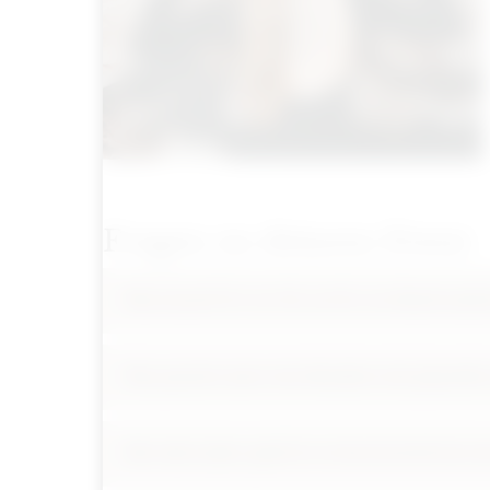
Fragen zu deinem Event
Was braucht ihr vor Ort, um für uns Musik mach
Was passiert, wenn eine Musikerin des Quartett
Wie viele Lieder spielt ihr im Durchschnitt bei e