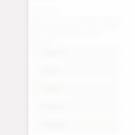
SOCIAL MEDIA
Folgt uns auf unseren Social Media Kanälen, um
aktuelle Infos zu Konzertterminen zu erhalten
und einen Einblick hinter die Kulissen
zubekommen.
Instagram
TikTok
YouTube
Facebook
WhatsApp