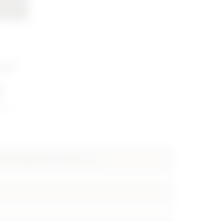
ur
g
RTETT
 Joker Quartetts rechnen?