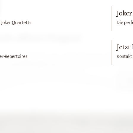
Joker
 Joker Quartetts
Die perf
och offene Fragen?
Jetzt
agen offen geblieben sein, melde dich gerne über unse
er-Repertoires
Kontakt
ns schnellstmöglich bei dir zurück und beraten dich p
K