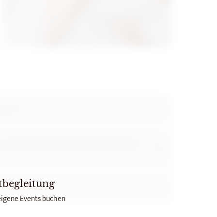
gen?
ur drei Liedern beispielsweise gleich eine
tbegleitung
eigene Events buchen