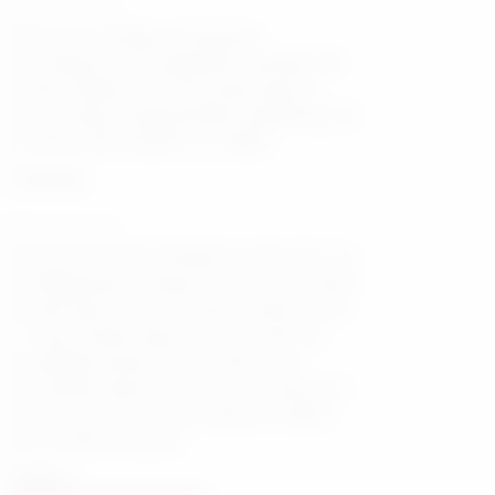
Wer ein zuverlässiges, erfrischendes
Streichquartett mit unglaublich vielseitiger und
schöner Musik sucht, ist beim Joker Quartett
genau richtig. Uneingeschränkte Empfehlung und
nochmal vielen Dank für eure Musik!
Dominik J.
Wenn ihr den Stil von Bridgerton mögt, aber eure
Lieblingssongs auf elegante, moderne und absolut
hochwertige Art in eure Hochzeit einbauen wollt
– bucht das Joker Quartett. Sie sind nicht nur
musikalisch absolute Profis, sondern auch
menschlich einfach toll – Herzensmenschen, mit
Liebe zum Detail und dem Anspruch, wirklich
alles perfekt zu machen.
Aileen T.