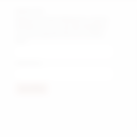
NEWSLETTER
Melde dich mit deiner Mailadresse zu unserem
Newsletter an, um als erstes über Neuigkeiten
von unserem Quartett informiert zu werden:
Name
E-Mail Adresse