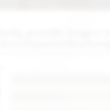
äufig gestellte Fragen z
Streichquartettbuchun
S ZU DEINER BUCHUNG UND DEINEM EVENT MIT DEM JOKER QUA
g
Können wir grundsätzlich mit der Originalbesetzung des
Wie läuft eine Buchung ab?